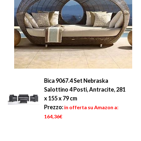
Bica 9067.4 Set Nebraska
Salottino 4 Posti, Antracite, 281
x 155 x 79 cm
Prezzo:
in offerta su Amazon a:
164,36€