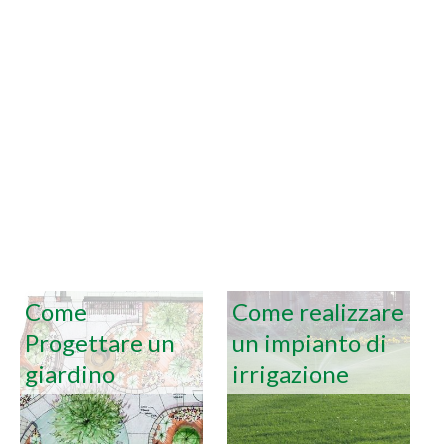
Come
Come realizzare
Progettare un
un impianto di
giardino
irrigazione