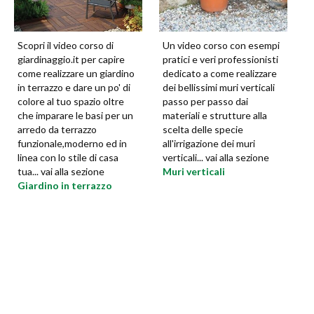
Scopri il video corso di
Un video corso con esempi
giardinaggio.it per capire
pratici e veri professionisti
come realizzare un giardino
dedicato a come realizzare
in terrazzo e dare un po' di
dei bellissimi muri verticali
colore al tuo spazio oltre
passo per passo dai
che imparare le basi per un
materiali e strutture alla
arredo da terrazzo
scelta delle specie
funzionale,moderno ed in
all'irrigazione dei muri
linea con lo stile di casa
verticali... vai alla sezione
tua... vai alla sezione
Muri verticali
Giardino in terrazzo