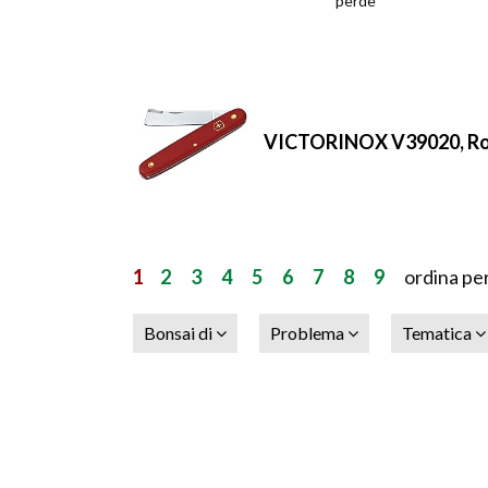
perde
VICTORINOX V39020, Ro
1
2
3
4
5
6
7
8
9
ordina pe
Bonsai di
Problema
Tematica