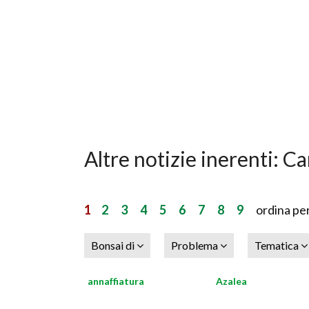
Altre notizie inerenti: 
1
2
3
4
5
6
7
8
9
ordina pe
Bonsai di
Problema
Tematica
annaffiatura
Azalea