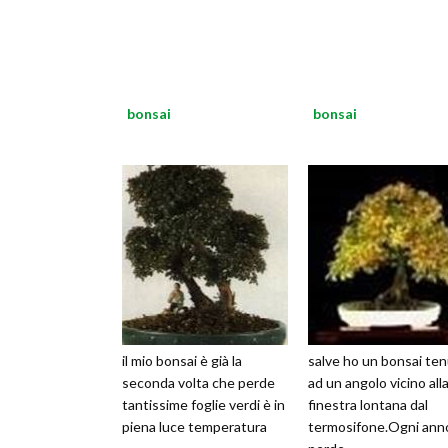
bonsai
bonsai
il mio bonsai è già la
salve ho un bonsai te
seconda volta che perde
ad un angolo vicino all
tantissime foglie verdi è in
finestra lontana dal
piena luce temperatura
termosifone.Ogni ann