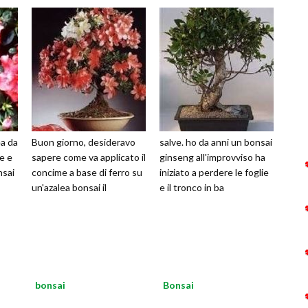
a da
Buon giorno, desideravo
salve. ho da anni un bonsai
re e
sapere come va applicato il
ginseng all'improvviso ha
nsai
concime a base di ferro su
iniziato a perdere le foglie
un'azalea bonsai il
e il tronco in ba
bonsai
Bonsai