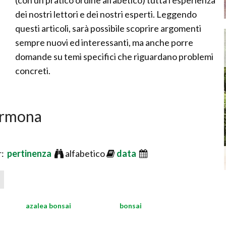
(con un pratico ordine alfabetico) tutta l'esperienza
dei nostri lettori e dei nostri esperti. Leggendo
questi articoli, sarà possibile scoprire argomenti
sempre nuovi ed interessanti, ma anche porre
domande su temi specifici che riguardano problemi
concreti.
Carmona
r:
pertinenza
alfabetico
data
azalea bonsai
bonsai