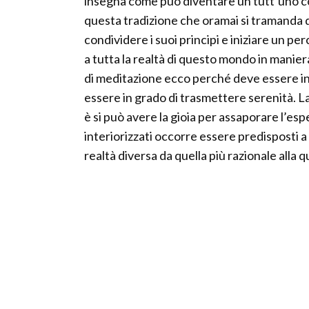
insegna come può diventare un tutt’uno co
questa tradizione che oramai si tramanda da
condividere i suoi principi e iniziare un pe
a tutta la realtà di questo mondo in maniera
di meditazione ecco perché deve essere in
essere in grado di trasmettere serenità. L
è si può avere la gioia per assaporare l’es
interiorizzati occorre essere predisposti a
realtà diversa da quella più razionale alla