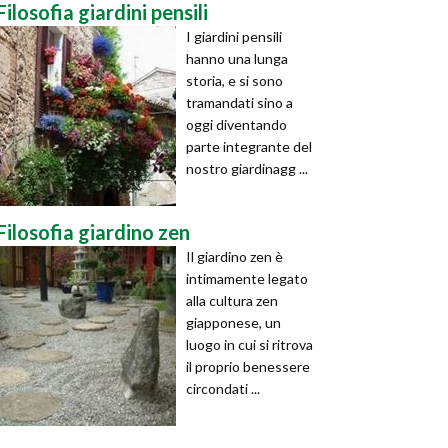
Filosofia giardini pensili
I giardini pensili
hanno una lunga
storia, e si sono
tramandati sino a
oggi diventando
parte integrante del
nostro giardinagg ...
Filosofia giardino zen
Il giardino zen è
intimamente legato
alla cultura zen
giapponese, un
luogo in cui si ritrova
il proprio benessere
circondati ...