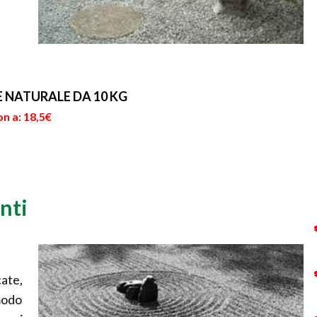
NATURALE DA 10 KG
n a: 18,5€
enti
cate,
modo