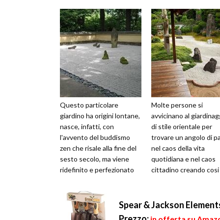
Questo particolare
Molte persone si
giardino ha origini lontane,
avvicinano al giardinag
nasce, infatti, con
di stile orientale per
l'avvento del buddismo
trovare un angolo di p
zen che risale alla fine del
nel caos della vita
sesto secolo, ma viene
quotidiana e nel caos
ridefinito e perfezionato
cittadino creando cosi
nei monasteri Zen e nei
microcosmo che racch
relativ...
significati, s...
Spear & Jackson Elements
Prezzo:
in offerta su Amazo