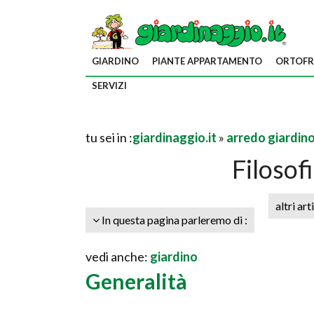
GIARDINO
PIANTE APPARTAMENTO
ORTOFR
SERVIZI
tu sei in :
giardinaggio.it
»
arredo giardin
Filosof
altri art
In questa pagina parleremo di :
vedi anche:
giardino
Generalità