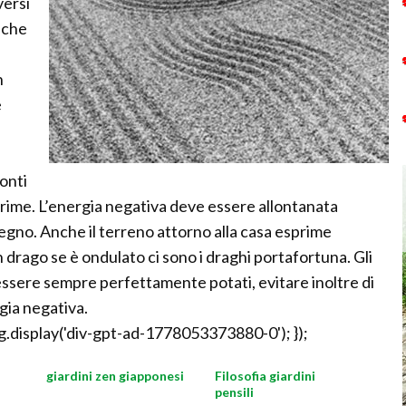
versi
 che
n
e
i
onti
rime. L’energia negativa deve essere allontanata
 legno. Anche il terreno attorno alla casa esprime
 drago se è ondulato ci sono i draghi portafortuna. Gli
essere sempre perfettamente potati, evitare inoltre di
gia negativa.
.display('div-gpt-ad-1778053373880-0'); });
giardini zen giapponesi
Filosofia giardini
pensili