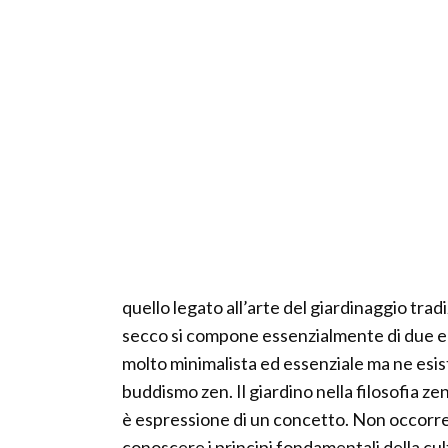
quello legato all’arte del giardinaggio tra
secco si compone essenzialmente di due ele
molto minimalista ed essenziale ma ne esisto
buddismo zen. Il giardino nella filosofia 
è espressione di un concetto. Non occorr
conoscere i principi fondamentali della cult