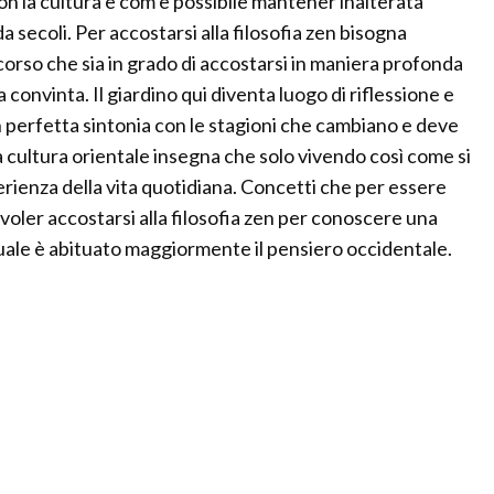
n la cultura e com’è possibile mantener inalterata
 secoli. Per accostarsi alla filosofia zen bisogna
rcorso che sia in grado di accostarsi in maniera profonda
 convinta. Il giardino qui diventa luogo di riflessione e
 perfetta sintonia con le stagioni che cambiano e deve
a cultura orientale insegna che solo vivendo così come si
perienza della vita quotidiana. Concetti che per essere
 voler accostarsi alla filosofia zen per conoscere una
 quale è abituato maggiormente il pensiero occidentale.