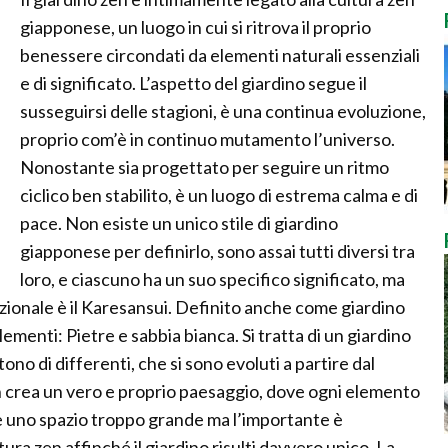
giapponese, un luogo in cui si ritrova il proprio
benessere circondati da elementi naturali essenziali
e di significato. L’aspetto del giardino segue il
susseguirsi delle stagioni, è una continua evoluzione,
proprio com’è in continuo mutamento l’universo.
Nonostante sia progettato per seguire un ritmo
ciclico ben stabilito, è un luogo di estrema calma e di
pace. Non esiste un unico stile di giardino
giapponese per definirlo, sono assai tutti diversi tra
loro, e ciascuno ha un suo specifico significato, ma
dizionale è il Karesansui. Definito anche come giardino
menti: Pietre e sabbia bianca. Si tratta di un giardino
no di differenti, che si sono evoluti a partire dal
zen crea un vero e proprio paesaggio, dove ogni elemento
e uno spazio troppo grande ma l’importante è
ura zen affinché il giardino risulti davvero unico. La