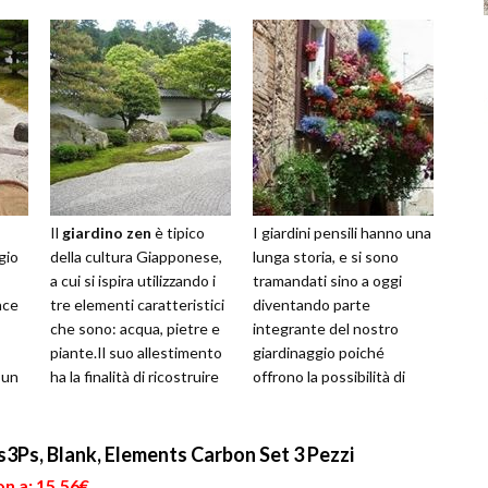
Il
giardino zen
è tipico
I giardini pensili hanno una
gio
della cultura Giapponese,
lunga storia, e si sono
a cui si ispira utilizzando i
tramandati sino a oggi
ace
tre elementi caratteristici
diventando parte
che sono: acqua, pietre e
integrante del nostro
piante.Il suo allestimento
giardinaggio poiché
 un
ha la finalità di ricostruire
offrono la possibilità di
iude
una ra...
avere un giardino in
terrazzo, senza do...
3Ps, Blank, Elements Carbon Set 3 Pezzi
n a: 15,56€