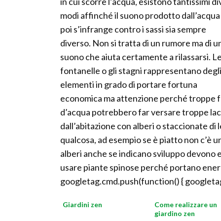
in cui scorre l’acqua, esistono tantissimi di
modi affinché il suono prodotto dall’acqua
poi s’infrange contro i sassi sia sempre
diverso. Non si tratta di un rumore ma di u
suono che aiuta certamente a rilassarsi. L
fontanelle o gli stagni rappresentano degl
elementi in grado di portare fortuna
economica ma attenzione perché troppe f
d’acqua potrebbero far versare troppe lac
dall’abitazione con alberi o staccionate di
qualcosa, ad esempio se è piatto non c’è un
alberi anche se indicano sviluppo devono 
usare piante spinose perché portano ener
googletag.cmd.push(function() { googletag
Giardini zen
Come realizzare un
giardino zen