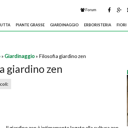
Forum
UTTA
PIANTE GRASSE
GIARDINAGGIO
ERBORISTERIA
FIORI
o
»
Giardinaggio
» Filosofia giardino zen
ia giardino zen
icoli:
Il giardino zen è intimamente legato alla cultura zen