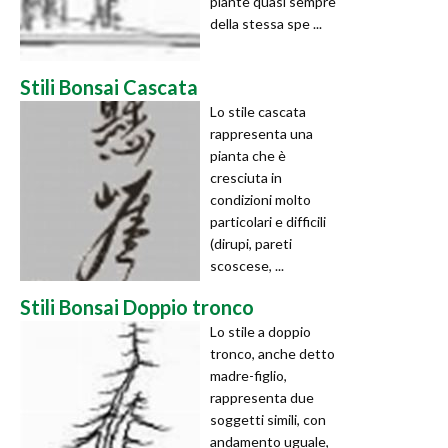
piante quasi sempre
della stessa spe ...
Stili Bonsai Cascata
Lo stile cascata
rappresenta una
pianta che è
cresciuta in
condizioni molto
particolari e difficili
(dirupi, pareti
scoscese, ...
Stili Bonsai Doppio tronco
Lo stile a doppio
tronco, anche detto
madre-figlio,
rappresenta due
soggetti simili, con
andamento uguale,