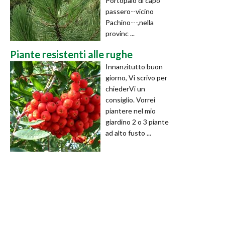
Portopalo di capo
passero--vicino
Pachino---,nella
provinc ...
Piante resistenti alle rughe
Innanzitutto buon
giorno, Vi scrivo per
chiederVi un
consiglio. Vorrei
piantere nel mio
giardino 2 o 3 piante
ad alto fusto ...