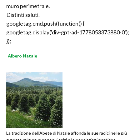
muro perimetrale.
Distinti saluti.
googletag.cmd.push(function() {
googletag.display('div-gpt-ad-1778053373880-0');
});
Albero Natale
La tradizione dell'Abete di Natale affonda le sue radici nelle più
svariate culture europee: i celti e le popolazioni nordiche