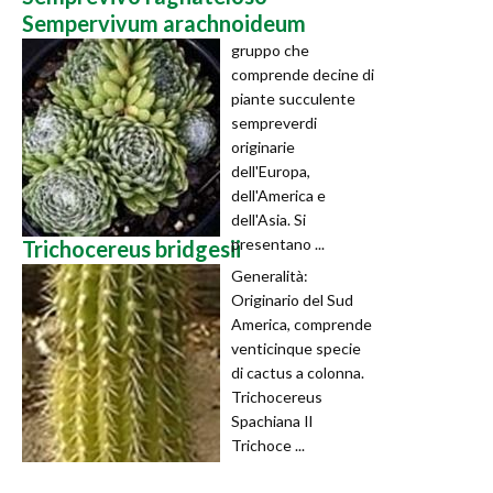
Sempervivum arachnoideum
gruppo che
comprende decine di
piante succulente
sempreverdi
originarie
dell'Europa,
dell'America e
dell'Asia. Si
presentano ...
Trichocereus bridgesii
Generalità:
Originario del Sud
America, comprende
venticinque specie
di cactus a colonna.
Trichocereus
Spachiana Il
Trichoce ...