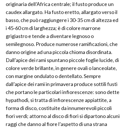
originaria dell’Africa centrale; il fusto produce un
caudex allargato. Ha fusto eretto, allargato verso il
basso, che può raggiungere i 30-35 cm di altezza ed
i 45-60 cm di larghezza; è di colore marrone
grigiastro e tende a diventare legnoso o
semilegnoso. Produce numerose ramificazioni, che
danno origine ad una piccola chioma disordinata.
Dall’apice dei rami spuntano piccole foglie lucide, di
colore verde brillante, in genere ovali o lanceolate,
con margine ondulato o dentellato. Sempre
dall’apice dei rami in primavera produce sottili fusti
che portano le particolari infiorescenze: sono dette
hypathodi, si tratta di infiorescenze appiattite, a
forma di disco, costituite da innumerevoli piccoli
fiori verdi; attorno al disco di fiori si dipartono alcuni
raggi che danno al fiore l’aspetto di una strana