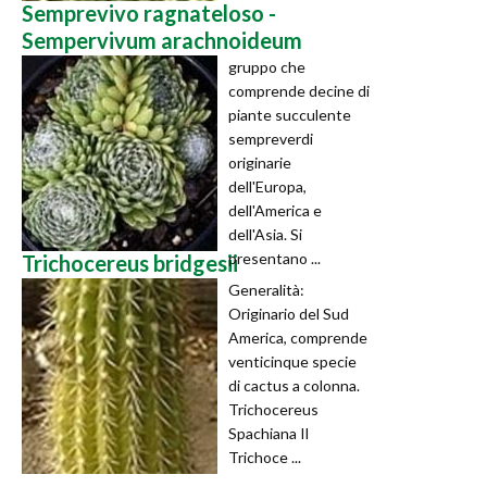
Semprevivo ragnateloso -
Sempervivum arachnoideum
gruppo che
comprende decine di
piante succulente
sempreverdi
originarie
dell'Europa,
dell'America e
dell'Asia. Si
presentano ...
Trichocereus bridgesii
Generalità:
Originario del Sud
America, comprende
venticinque specie
di cactus a colonna.
Trichocereus
Spachiana Il
Trichoce ...