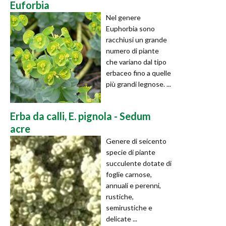
Euforbia
Nel genere
Euphorbia sono
racchiusi un grande
numero di piante
che variano dal tipo
erbaceo fino a quelle
più grandi legnose. ...
Erba da calli, E. pignola - Sedum
acre
Genere di seicento
specie di piante
succulente dotate di
foglie carnose,
annuali e perenni,
rustiche,
semirustiche e
delicate ...