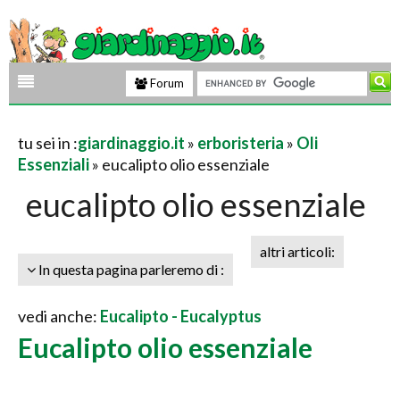
Forum
tu sei in :
giardinaggio.it
»
erboristeria
»
Oli
Essenziali
» eucalipto olio essenziale
eucalipto olio essenziale
altri articoli:
In questa pagina parleremo di :
vedi anche:
Eucalipto - Eucalyptus
Eucalipto olio essenziale