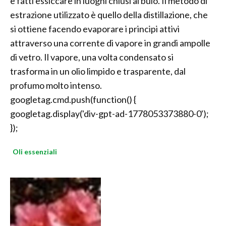
e fatti essiccare in luoghi chiusi al buio. Il metodo di
estrazione utilizzato è quello della distillazione, che
si ottiene facendo evaporare i principi attivi
attraverso una corrente di vapore in grandi ampolle
di vetro. Il vapore, una volta condensato si
trasforma in un olio limpido e trasparente, dal
profumo molto intenso.
googletag.cmd.push(function() {
googletag.display('div-gpt-ad-1778053373880-0');
});
Oli essenziali