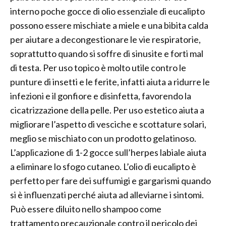
interno poche gocce di olio essenziale di eucalipto
possono essere mischiate a miele e una bibita calda
per aiutare a decongestionare le vie respiratorie,
soprattutto quando si soffre di sinusite e forti mal
di testa. Per uso topico è molto utile contro le
punture di insetti e le ferite, infatti aiuta a ridurre le
infezioni e il gonfiore e disinfetta, favorendo la
cicatrizzazione della pelle. Per uso estetico aiuta a
migliorare l’aspetto di vesciche e scottature solari,
meglio se mischiato con un prodotto gelatinoso.
L’applicazione di 1-2 gocce sull’herpes labiale aiuta
a eliminare lo sfogo cutaneo. L’olio di eucalipto è
perfetto per fare dei suffumigi e gargarismi quando
si è influenzati perché aiuta ad alleviarne i sintomi.
Può essere diluito nello shampoo come
trattamento precauzionale contro il pericolo dei