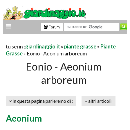
Forum
tu sei in :
giardinaggio.it
»
piante grasse
»
Piante
Grasse
» Eonio - Aeonium arboreum
Eonio - Aeonium
arboreum
In questa pagina parleremo di :
altri articoli:
Aeonium