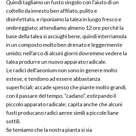
Quindi tagliamo un fusto singolo con l'aiuto di un
coltello da innesto ben affilato, pulito e
disinfettato, e riponiamo la talea in luogo fresco e
ombreggiato; attendiamo almeno 12 ore perchè la
base della talea si asciughi bene, quindi interriamola
in un composto molto ben drenato e leggermente
umido; nell'arco di alcuni giorni dovremmo vedere la
talea produrre un nuovo apparato radicale.
Le radici dell'aeonium non sono in genere molto
estese, e tendono ad essere abbastanza
superficiali; accade spesso che piante molto grandi,
con il passare del tempo, "cadano", estirpando il
piccolo apparato radicale; capita anche che alcuni
fusti producano radici aeree simili a piccole liane
sottili.
Se temiamo che la nostra pianta si sia