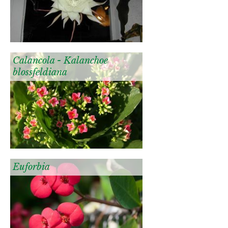
Calancola - Kalanchoe
blossfeldiana
Euforbia