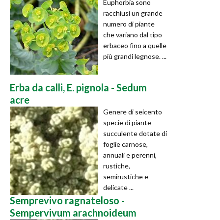
Euphorbia sono
racchiusi un grande
numero di piante
che variano dal tipo
erbaceo fino a quelle
più grandi legnose. ...
Erba da calli, E. pignola - Sedum
acre
Genere di seicento
specie di piante
succulente dotate di
foglie carnose,
annuali e perenni,
rustiche,
semirustiche e
delicate ...
Semprevivo ragnateloso -
Sempervivum arachnoideum