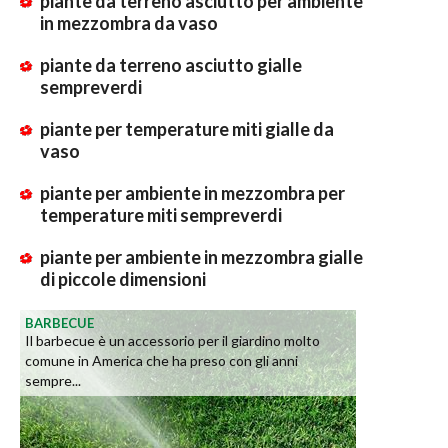
piante da terreno asciutto per ambiente
in mezzombra da vaso
piante da terreno asciutto gialle
sempreverdi
piante per temperature miti gialle da
vaso
piante per ambiente in mezzombra per
temperature miti sempreverdi
piante per ambiente in mezzombra gialle
di piccole dimensioni
BARBECUE
Il barbecue è un accessorio per il giardino molto
comune in America che ha preso con gli anni
sempre...