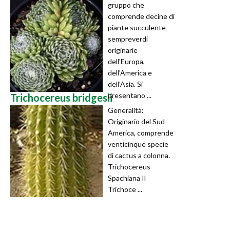
gruppo che
comprende decine di
piante succulente
sempreverdi
originarie
dell'Europa,
dell'America e
dell'Asia. Si
presentano ...
Trichocereus bridgesii
Generalità:
Originario del Sud
America, comprende
venticinque specie
di cactus a colonna.
Trichocereus
Spachiana Il
Trichoce ...