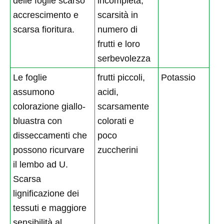
delle foglie scarso
incompleta,
accrescimento e
scarsità in
scarsa fioritura.
numero di
frutti e loro
serbevolezza
Le foglie
frutti piccoli,
Potassio
assumono
acidi,
colorazione giallo-
scarsamente
bluastra con
colorati e
disseccamenti che
poco
possono ricurvare
zuccherini
il lembo ad U.
Scarsa
lignificazione dei
tessuti e maggiore
sensibilità al