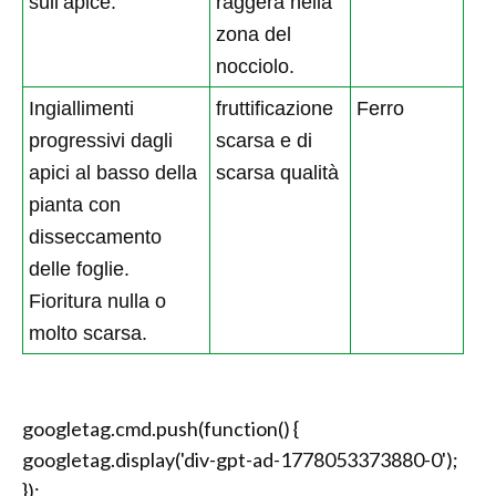
sull’apice.
raggera nella
zona del
nocciolo.
Ingiallimenti
fruttificazione
Ferro
progressivi dagli
scarsa e di
apici al basso della
scarsa qualità
pianta con
disseccamento
delle foglie.
Fioritura nulla o
molto scarsa.
googletag.cmd.push(function() {
googletag.display('div-gpt-ad-1778053373880-0');
});