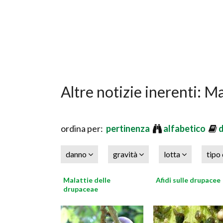
Altre notizie inerenti: M
ordina per:
pertinenza
alfabetico
danno
gravità
lotta
tipo
Malattie delle
Afidi sulle drupacee
drupaceae