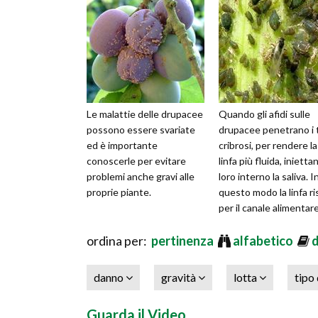
Le malattie delle drupacee
Quando gli afidi sulle
possono essere svariate
drupacee penetrano i 
ed è importante
cribrosi, per rendere la
conoscerle per evitare
linfa più fluida, inietta
problemi anche gravi alle
loro interno la saliva. I
proprie piante.
questo modo la linfa ri
per il canale alimentar
sfruttando il f
ordina per:
pertinenza
alfabetico
danno
gravità
lotta
tipo
Guarda il Video