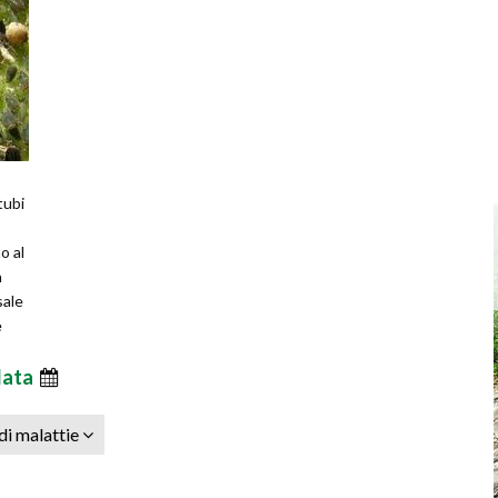
tubi
no al
n
sale
e
data
 di malattie