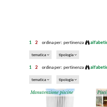
1
2
ordina per: pertinenza
alfabet
tematica
tipologia
1
2
ordina per: pertinenza
alfabet
tematica
tipologia
Manutenzione piscine
Pisci