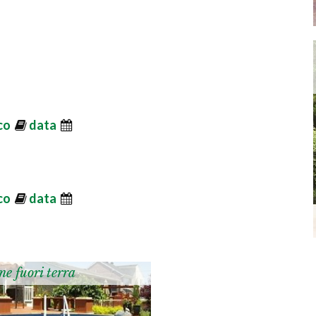
ico
data
ico
data
ne fuori terra