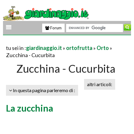
Forum
tu sei in :
giardinaggio.it
»
ortofrutta
»
Orto
»
Zucchina - Cucurbita
Zucchina - Cucurbita
altri articoli:
In questa pagina parleremo di :
La zucchina