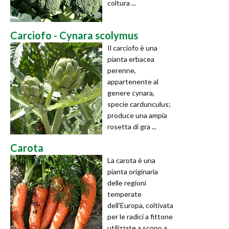
coltura ...
Carciofo - Cynara scolymus
Il carciofo è una
pianta erbacea
perenne,
appartenente al
genere cynara,
specie cardunculus;
produce una ampia
rosetta di gra ...
Carota
La carota è una
pianta originaria
delle regioni
temperate
dell'Europa, coltivata
per le radici a fittone
utilizzate a scopo a ...