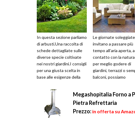
In questa sezione parliamo
Le giornate soleggiate
di arbusti.Una raccolta di
invitano a passare più
schede dettagliate sulle
tempo all’aria aperta, a
diverse specie coltivate
contatto con la natura
nei nostri giardini.I consigli
per meglio godere di
per una giusta scelta in
giardini, terrazzi o semp
base alle esigenze della
balconi, possiamo
vostra aiuo...
attrezzare le nostre a
verdi con ...
Megashopitalia Forno a Pe
Pietra Refrettaria
Prezzo:
in offerta su Amaz