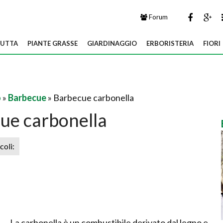
Forum
UTTA
PIANTE GRASSE
GIARDINAGGIO
ERBORISTERIA
FIORI
o
»
Barbecue
» Barbecue carbonella
ue carbonella
icoli:
La carbonella è un combustibile derivato dal legno e