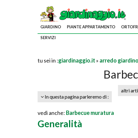
GIARDINO
PIANTE APPARTAMENTO
ORTOFR
SERVIZI
tu sei in :
giardinaggio.it
»
arredo giardin
Barbec
altri art
In questa pagina parleremo di :
vedi anche:
Barbecue muratura
Generalità