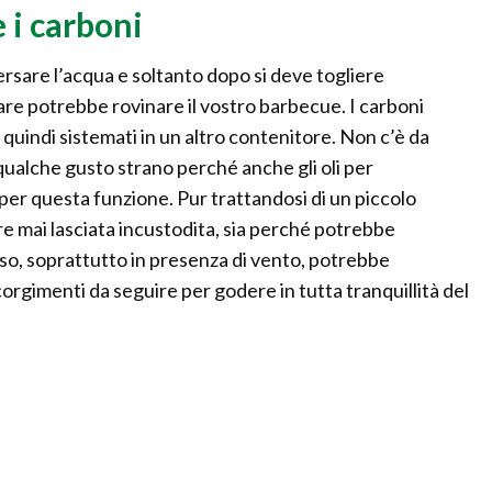
 i carboni
ersare l’acqua e soltanto dopo si deve togliere
re potrebbe rovinare il vostro barbecue. I carboni
 quindi sistemati in un altro contenitore. Non c’è da
qualche gusto strano perché anche gli oli per
er questa funzione. Pur trattandosi di un piccolo
e mai lasciata incustodita, sia perché potrebbe
so, soprattutto in presenza di vento, potrebbe
corgimenti da seguire per godere in tutta tranquillità del