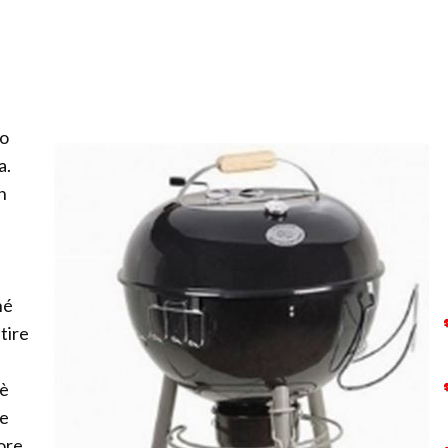
no
a.
n
hé
tire
 è
re
 ore