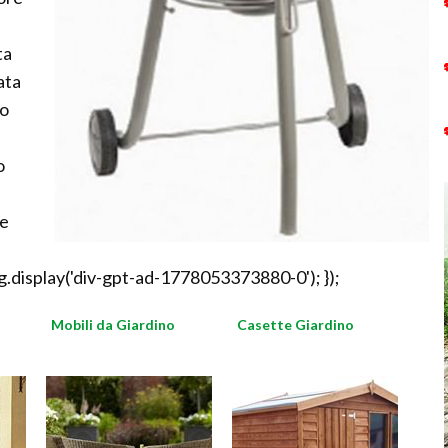
ta
ata
no
o
se
.display('div-gpt-ad-1778053373880-0'); });
Mobili da Giardino
Casette Giardino