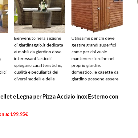
Benvenuto nella sezione
Utilissime per chi deve
di giardinaggio.it dedicata
gestire grandi superfici
ai mobili da giardino dove
come per chi vuole
;
interessanti articoli
mantenere l'ordine nel
spiegano caratteristiche,
proprio giardino
lici
qualità e peculiarità dei
domestico, le casette da
diversi modelli e delle
giardino possono essere
ree
diverse tipologie prese...
costruite in differenti
materiali, avere va...
llet e Legna per Pizza Acciaio Inox Esterno con
on a: 199,95€