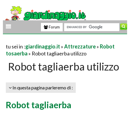
Forum
tu sei in :
giardinaggio.it
»
Attrezzature
»
Robot
tosaerba
» Robot tagliaerba utilizzo
Robot tagliaerba utilizzo
In questa pagina parleremo di :
Robot tagliaerba