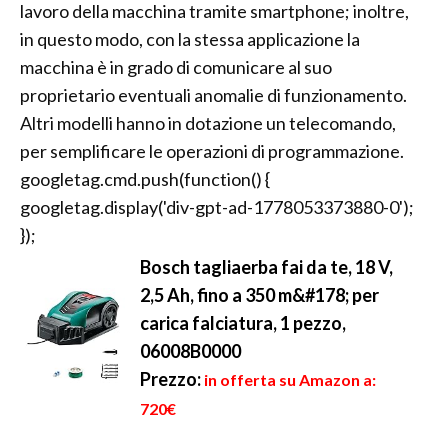
lavoro della macchina tramite smartphone; inoltre,
in questo modo, con la stessa applicazione la
macchina è in grado di comunicare al suo
proprietario eventuali anomalie di funzionamento.
Altri modelli hanno in dotazione un telecomando,
per semplificare le operazioni di programmazione.
googletag.cmd.push(function() {
googletag.display('div-gpt-ad-1778053373880-0');
});
Bosch tagliaerba fai da te, 18 V,
2,5 Ah, fino a 350 m&#178; per
carica falciatura, 1 pezzo,
06008B0000
Prezzo:
in offerta su Amazon a:
720€