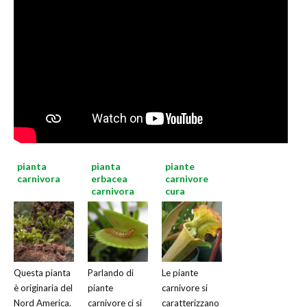
pianta
pianta
piante
carnivora
erbacea
carnivore
carnivora
cura
Questa pianta
Parlando di
Le piante
è originaria del
piante
carnivore si
Nord America.
carnivore ci si
caratterizzano