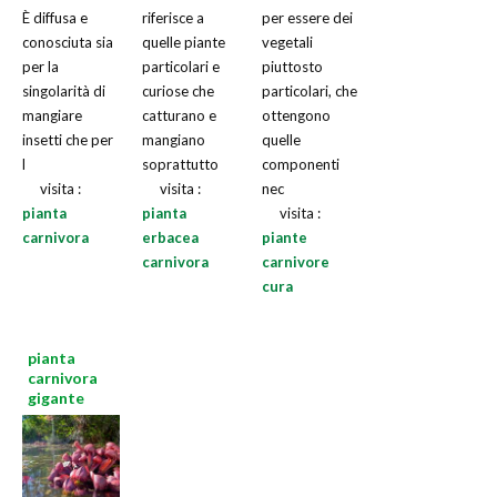
È diffusa e
riferisce a
per essere dei
conosciuta sia
quelle piante
vegetali
per la
particolari e
piuttosto
singolarità di
curiose che
particolari, che
mangiare
catturano e
ottengono
insetti che per
mangiano
quelle
l
soprattutto
componenti
visita :
visita :
nec
pianta
pianta
visita :
carnivora
erbacea
piante
carnivora
carnivore
cura
pianta
carnivora
gigante