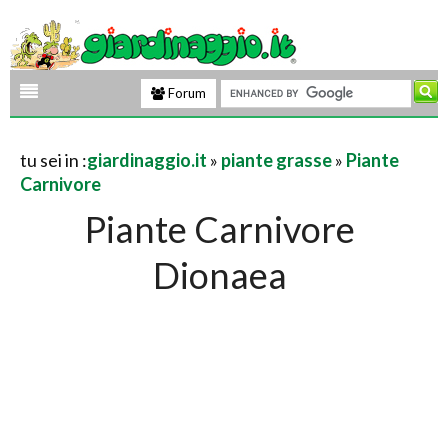
Forum
tu sei in :
giardinaggio.it
»
piante grasse
»
Piante
Carnivore
Piante Carnivore
Dionaea