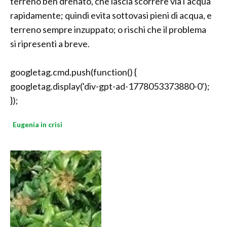
terreno ben drenato, che lascia scorrere via l’acqua
rapidamente; quindi evita sottovasi pieni di acqua, e
terreno sempre inzuppato; o rischi che il problema
si ripresenti a breve.
googletag.cmd.push(function() {
googletag.display('div-gpt-ad-1778053373880-0');
});
Eugenia in crisi