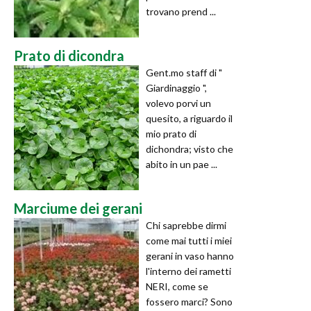
trovano prend ...
Prato di dicondra
Gent.mo staff di "
Giardinaggio ",
volevo porvi un
quesito, a riguardo il
mio prato di
dichondra; visto che
abito in un pae ...
Marciume dei gerani
Chi saprebbe dirmi
come mai tutti i miei
gerani in vaso hanno
l'interno dei rametti
NERI, come se
fossero marci? Sono