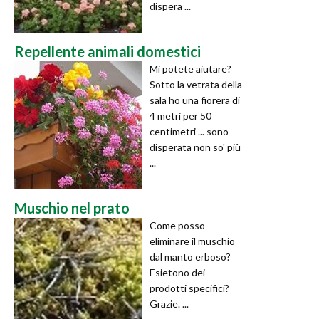
dispera ...
Repellente animali domestici
Mi potete aiutare?
Sotto la vetrata della
sala ho una fiorera di
4 metri per 50
centimetri ... sono
disperata non so' più
...
Muschio nel prato
Come posso
eliminare il muschio
dal manto erboso?
Esietono dei
prodotti specifici?
Grazie. ...