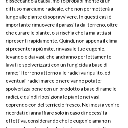
disseccando a causa, molto probabilmente di un
diffuso marciume radicale, che non permetterà a
lungo alle piante di sopravvivere. In questi casi è
importante rimuovere il parassita dal terreno, oltre
che curare le piante, o si rischia che la malattia si
ripresenti rapidamente. Quindi, non appena il clima
si presenterà più mite, rinvasa le tue eugenie,
levandole dai vasi, che andranno perfettamente
lavati e spolverizzati con un fungicida a base di
rame; il terreno attorno alle radici va ripulito, ed
eventuali radici marce o nere vanno potate;
spolverizza bene con un prodotto a base di rame le
radici, e quindi riposiziona le piante nei vasi,
coprendo con del terriccio fresco. Nei mesi a venire
ricordati di annaffiare solo in caso di necessità
effettiva, considerando che le eugenie amano n