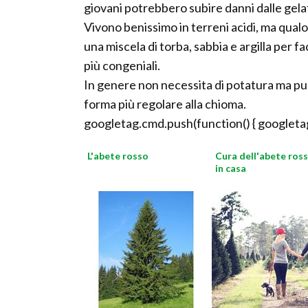
giovani potrebbero subire danni dalle gelat
Vivono benissimo in terreni acidi, ma qualor
una miscela di torba, sabbia e argilla per fac
più congeniali.
In genere non necessita di potatura ma p
forma più regolare alla chioma.
googletag.cmd.push(function() { googletag
L'abete rosso
Cura dell'abete ros
in casa