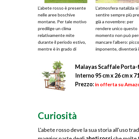
L'abete rosso è presente
L’atmosfera natalizia si
nelle aree boschive
sentire sempre più pre
montane. Per tale motivo
già a novembre: per
predilige un clima
rendere unico questo
relativamente mite
momento non può per
durante il periodo estivo,
mancare l’albero: picco
mentre è in grado di
imponente, diventerà i
resistere anche al freddo
cuore dei festeggiame
più intenso. Tutta...
Ovvia...
Malayas Scaffale Porta-fio
Interno 95 cm x 26 cm x 7
Prezzo:
in offerta su Amazo
Curiosità
L'abete rosso deve la sua storia all'uso trad
maggior parte degli
abeti rossi
che molte f