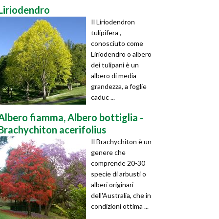
Liriodendro
Il Liriodendron
tulipifera ,
conosciuto come
Liriodendro o albero
dei tulipani è un
albero di media
grandezza, a foglie
caduc ...
Albero fiamma, Albero bottiglia -
Brachychiton acerifolius
Il Brachychiton è un
genere che
comprende 20-30
specie di arbusti o
alberi originari
dell'Australia, che in
condizioni ottima ...