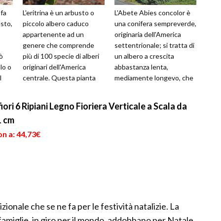
 fa
L'eritrina è un arbusto o
L'Abete Abies concolor è
sto,
piccolo albero caduco
una conifera sempreverde,
appartenente ad un
originaria dell'America
genere che comprende
settentrionale; si tratta di
ò
più di 100 specie di alberi
un albero a crescita
lo o
originari dell'America
abbastanza lenta,
l
centrale. Questa pianta
mediamente longevo, che
nti.
presenta un portamento
può raggiungere i 15-25
eretto, molt...
metri di ...
ri 6 Ripiani Legno Fioriera Verticale a Scala da
1 cm
n a: 44,73€
izionale che se ne fa per le festività natalizie. La
amiglie, in giro per il mondo, addobbano per Natale