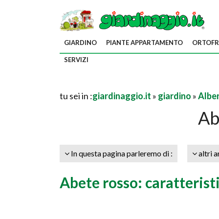
GIARDINO
PIANTE APPARTAMENTO
ORTOFR
SERVIZI
tu sei in :
giardinaggio.it
»
giardino
»
Alber
Ab
In questa pagina parleremo di :
altri a
Abete rosso: caratterist