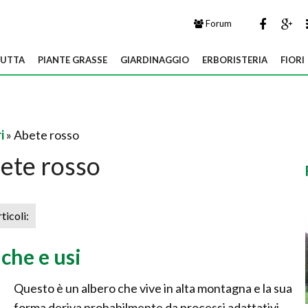
Forum
UTTA
PIANTE GRASSE
GIARDINAGGIO
ERBORISTERIA
FIORI
i
» Abete rosso
ete rosso
rticoli:
iche e usi
Questo è un albero che vive in alta montagna e la sua
forma deriva probabilmente da processi adattativi