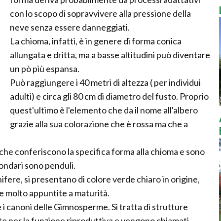
con lo scopo di sopravvivere alla pressione della
neve senza essere danneggiati.
La chioma, infatti, è in genere di forma conica
allungata e dritta, ma a basse altitudini può diventare
un pò più espansa.
Può raggiungere i 40 metri di altezza ( per individui
adulti) e circa gli 80 cm di diametro del fusto. Proprio
quest'ultimo è l'elemento che da il nome all'albero
grazie alla sua colorazione che è rossa ma che a
li che conferiscono la specifica forma alla chioma e sono
econdari sono penduli.
ifere, si presentano di colore verde chiaro in origine,
e molto appuntite a maturità.
 i canoni delle Gimnosperme. Si tratta di strutture
ate per la funzione riproduttiva e vengono chiamati