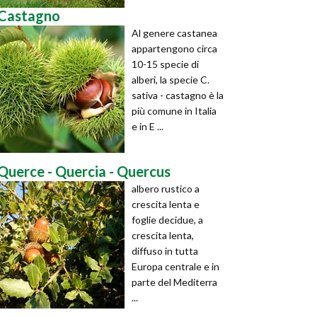
Castagno
Al genere castanea
appartengono circa
10-15 specie di
alberi, la specie C.
sativa - castagno è la
più comune in Italia
e in E ...
Querce - Quercia - Quercus
albero rustico a
crescita lenta e
foglie decidue, a
crescita lenta,
diffuso in tutta
Europa centrale e in
parte del Mediterra
...