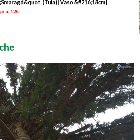
t;Smaragd&quot; (Tuia) [Vaso &#216;18cm]
on a: 12€
iche