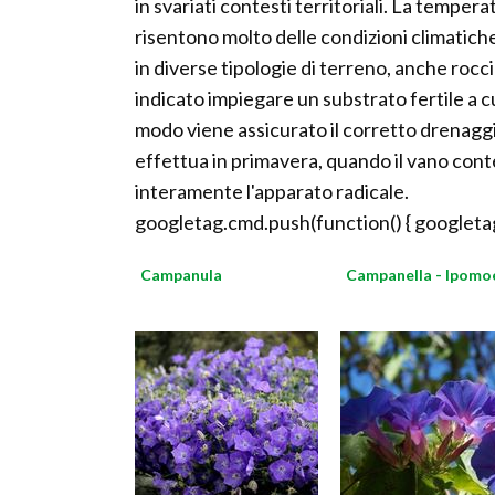
in svariati contesti territoriali. La temper
risentono molto delle condizioni climatich
in diverse tipologie di terreno, anche rocci
indicato impiegare un substrato fertile a 
modo viene assicurato il corretto drenaggio 
effettua in primavera, quando il vano con
interamente l'apparato radicale.
googletag.cmd.push(function() { googletag
Campanula
Campanella - Ipomo