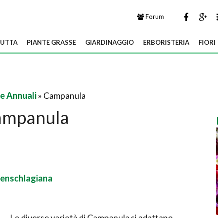
Forum
UTTA
PIANTE GRASSE
GIARDINAGGIO
ERBORISTERIA
FIORI
e Annuali
» Campanula
ampanula
enschlagiana
Le diverse varietà di Campanula si adattano