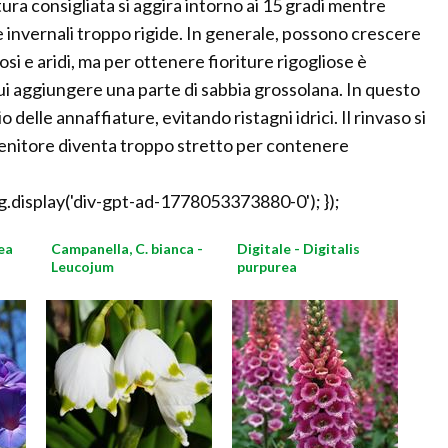
atura consigliata si aggira intorno ai 15 gradi mentre
e invernali troppo rigide. In generale, possono crescere
osi e aridi, ma per ottenere fioriture rigogliose è
cui aggiungere una parte di sabbia grossolana. In questo
delle annaffiature, evitando ristagni idrici. Il rinvaso si
tenitore diventa troppo stretto per contenere
.display('div-gpt-ad-1778053373880-0'); });
ea
Campanella, C. bianca -
Digitale - Digitalis
Leucojum
purpurea