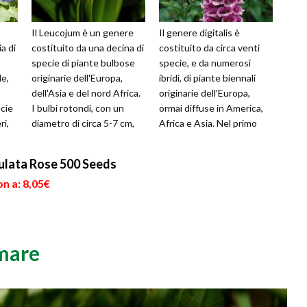
Il Leucojum è un genere
Il genere digitalis è
a di
costituito da una decina di
costituito da circa venti
specie di piante bulbose
specie, e da numerosi
le,
originarie dell'Europa,
ibridi, di piante biennali
dell'Asia e del nord Africa.
originarie dell'Europa,
cie
I bulbi rotondi, con un
ormai diffuse in America,
ri,
diametro di circa 5-7 cm,
Africa e Asia. Nel primo
producono un fusto l...
anno di vita la pianta di di...
..
culata Rose 500 Seeds
n a: 8,05€
mare