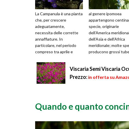
La Campanula è una pianta
al genere ipomoea
che, per crescere
appartengono centinai
adeguatamente,
specie, originarie
necessita delle corrette
dell’America meridiona
annaffiature. In
dell’Asia e dell’Africa
particolare, nel periodo
meridionale; molte spe
compreso tra aprile e
producono grossi tube
settembre, le irrigazioni
utilizzati
devono avvenire
nell’alimentazione, di al.
Viscaria Semi Viscaria O
abbastanza...
Prezzo:
in offerta su Amazo
Quando e quanto conci