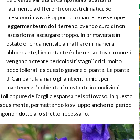
facilmente a differenti contesti climatici. Se
crescono in vaso è opportuno mantenere sempre
leggermente umido il terreno, avendo cura di non
lasciarlo mai asciugare troppo. In primavera e in
estate è fondamentale annaffiare in maniera
abbondante, l'importante è che nel sottovaso non si
vengano a creare pericolosi ristagni idrici, molto
poco tollerati da questo genere di piante. Le piante
di Campanula amano gli ambienti umidi, per
mantenere l'ambiente circostante in condizioni
ttoli oppure dell'argilla espansa nel sottovaso. In questo
gradualmente, permettendo lo sviluppo anche nei periodi
engono ridotte allo stretto necessario.