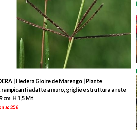
RA | Hedera Gloire de Marengo | Piante
rampicanti adatte a muro, griglie e struttura a rete
9 cm, H 1,5 Mt.
on a: 25€