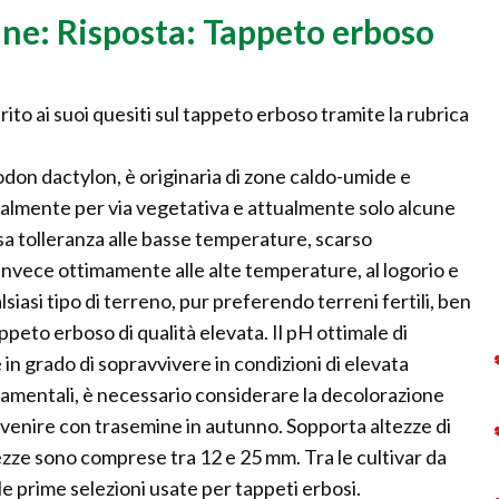
ine: Risposta: Tappeto erboso
ito ai suoi quesiti sul tappeto erboso tramite la rubrica
on dactylon, è originaria di zone caldo-umide e
almente per via vegetativa e attualmente solo alcune
a tolleranza alle basse temperature, scarso
nvece ottimamente alle alte temperature, al logorio e
lsiasi tipo di terreno, pur preferendo terreni fertili, ben
appeto erboso di qualità elevata. Il pH ottimale di
 in grado di sopravvivere in condizioni di elevata
rnamentali, è necessario considerare la decolorazione
ervenire con trasemine in autunno. Sopporta altezze di
ezze sono comprese tra 12 e 25 mm. Tra le cultivar da
rime selezioni usate per tappeti erbosi.