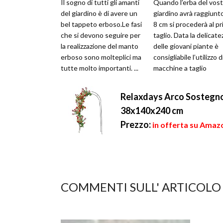
Il sogno di tutti gli amanti
Quando l’erba del vos
del giardino è di avere un
giardino avrà raggiunto
bel tappeto erboso.Le fasi
8 cm si procederà al p
che si devono seguire per
taglio. Data la delicate
la realizzazione del manto
delle giovani piante è
erboso sono molteplici ma
consigliabile l’utilizzo d
tutte molto importanti. ...
macchine a taglio
elicoidale, oppure util..
Relaxdays Arco Sostegno 
38x140x240 cm
Prezzo:
in offerta su Amazo
COMMENTI SULL' ARTICOLO