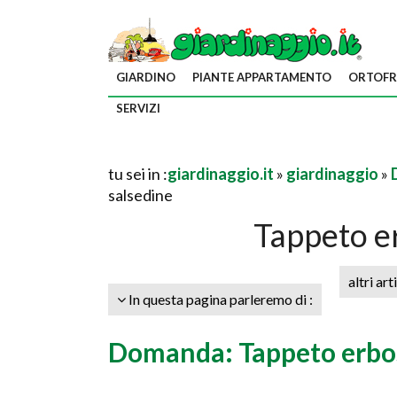
GIARDINO
PIANTE APPARTAMENTO
ORTOFR
SERVIZI
tu sei in :
giardinaggio.it
»
giardinaggio
»
salsedine
Tappeto e
altri art
In questa pagina parleremo di :
Domanda: Tappeto erbo