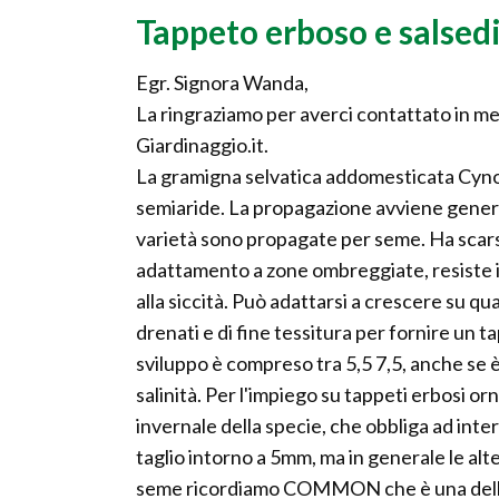
Tappeto erboso e salsed
Egr. Signora Wanda,
La ringraziamo per averci contattato in mer
Giardinaggio.it.
La gramigna selvatica addomesticata Cynod
semiaride. La propagazione avviene gener
varietà sono propagate per seme. Ha scars
adattamento a zone ombreggiate, resiste i
alla siccità. Può adattarsi a crescere su qua
drenati e di fine tessitura per fornire un t
sviluppo è compreso tra 5,5 7,5, anche se è
salinità. Per l'impiego su tappeti erbosi o
invernale della specie, che obbliga ad int
taglio intorno a 5mm, ma in generale le alt
seme ricordiamo COMMON che è una delle p