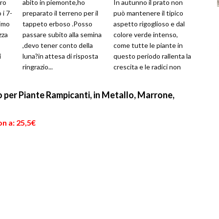
tro
abito in piemonte,ho
In autunno il prato non
 i 7-
preparato il terreno per il
può mantenere il tipico
rimo
tappeto erboso .Posso
aspetto rigoglioso e dal
zza
passare subito alla semina
colore verde intenso,
,devo tener conto della
come tutte le piante in
i
luna?in attesa di risposta
questo periodo rallenta la
ringrazio...
crescita e le radici non
.
riescono ad assorbire gli
ele...
per Piante Rampicanti, in Metallo, Marrone,
n a: 25,5€