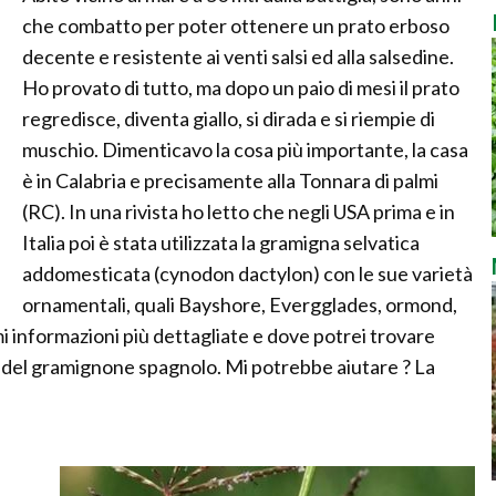
che combatto per poter ottenere un prato erboso
decente e resistente ai venti salsi ed alla salsedine.
Ho provato di tutto, ma dopo un paio di mesi il prato
regredisce, diventa giallo, si dirada e si riempie di
muschio. Dimenticavo la cosa più importante, la casa
è in Calabria e precisamente alla Tonnara di palmi
(RC). In una rivista ho letto che negli USA prima e in
Italia poi è stata utilizzata la gramigna selvatica
addomesticata (cynodon dactylon) con le sue varietà
ornamentali, quali Bayshore, Evergglades, ormond,
i informazioni più dettagliate e dove potrei trovare
 del gramignone spagnolo. Mi potrebbe aiutare ? La