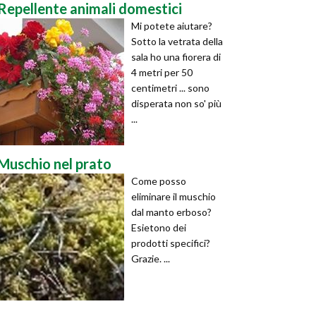
Repellente animali domestici
Mi potete aiutare?
Sotto la vetrata della
sala ho una fiorera di
4 metri per 50
centimetri ... sono
disperata non so' più
...
Muschio nel prato
Come posso
eliminare il muschio
dal manto erboso?
Esietono dei
prodotti specifici?
Grazie. ...