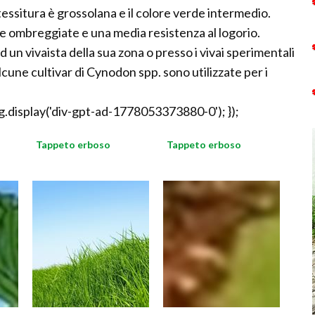
essitura è grossolana e il colore verde intermedio.
 ombreggiate e una media resistenza al logorio.
ad un vivaista della sua zona o presso i vivai sperimentali
lcune cultivar di Cynodon spp. sono utilizzate per i
.display('div-gpt-ad-1778053373880-0'); });
Tappeto erboso
Tappeto erboso