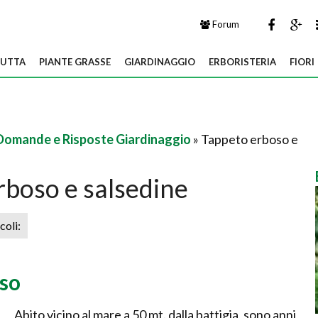
Forum
UTTA
PIANTE GRASSE
GIARDINAGGIO
ERBORISTERIA
FIORI
Domande e Risposte Giardinaggio
» Tappeto erboso e
rboso e salsedine
icoli:
so
Abito vicino al mare a 50 mt. dalla battigia, sono anni