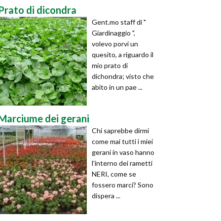
Prato di dicondra
Gent.mo staff di "
Giardinaggio ",
volevo porvi un
quesito, a riguardo il
mio prato di
dichondra; visto che
abito in un pae ...
Marciume dei gerani
Chi saprebbe dirmi
come mai tutti i miei
gerani in vaso hanno
l'interno dei rametti
NERI, come se
fossero marci? Sono
dispera ...