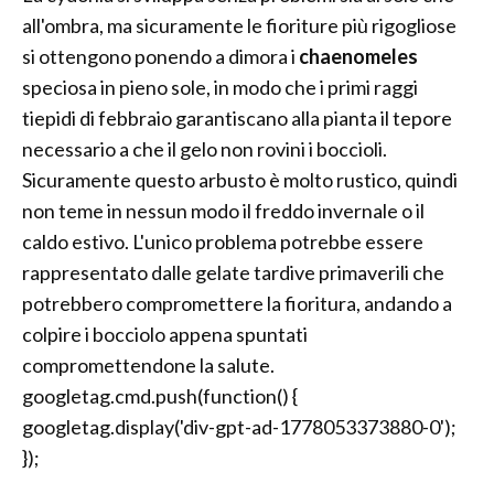
all'ombra, ma sicuramente le fioriture più rigogliose
si ottengono ponendo a dimora i
chaenomeles
speciosa in pieno sole, in modo che i primi raggi
tiepidi di febbraio garantiscano alla pianta il tepore
necessario a che il gelo non rovini i boccioli.
Sicuramente questo arbusto è molto rustico, quindi
non teme in nessun modo il freddo invernale o il
caldo estivo. L'unico problema potrebbe essere
rappresentato dalle gelate tardive primaverili che
potrebbero compromettere la fioritura, andando a
colpire i bocciolo appena spuntati
compromettendone la salute.
googletag.cmd.push(function() {
googletag.display('div-gpt-ad-1778053373880-0');
});