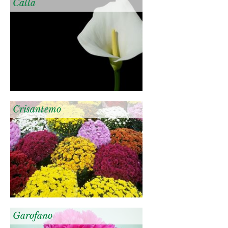
Calla
Crisantemo
Garofano