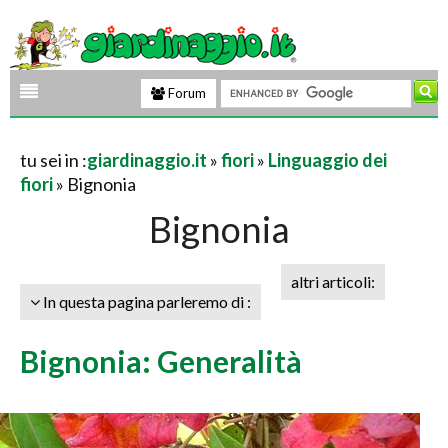
Forum
tu sei in :
giardinaggio.it
»
fiori
»
Linguaggio dei
fiori
» Bignonia
Bignonia
altri articoli:
In questa pagina parleremo di :
Bignonia: Generalità