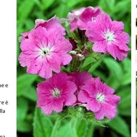
ne e
re è
lla
rma