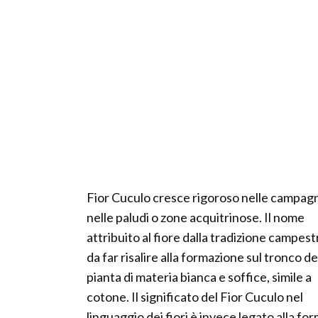
Fior Cuculo cresce rigoroso nelle campag
nelle paludi o zone acquitrinose. Il nome
attribuito al fiore dalla tradizione campest
da far risalire alla formazione sul tronco de
pianta di materia bianca e soffice, simile a
cotone. Il significato del Fior Cuculo nel
linguaggio dei fiori è invece legato alla fo