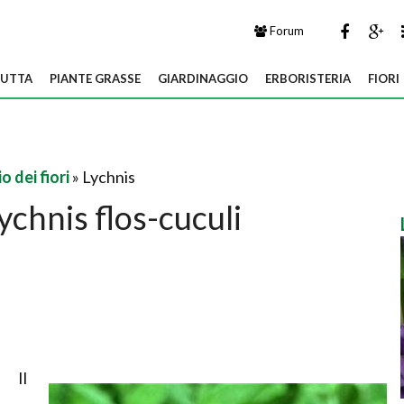
Forum
UTTA
PIANTE GRASSE
GIARDINAGGIO
ERBORISTERIA
FIORI
 dei fiori
» Lychnis
ychnis flos-cuculi
Il