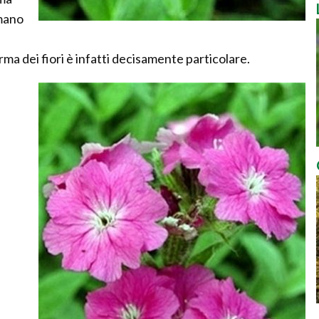
amano
rma dei fiori è infatti decisamente particolare.