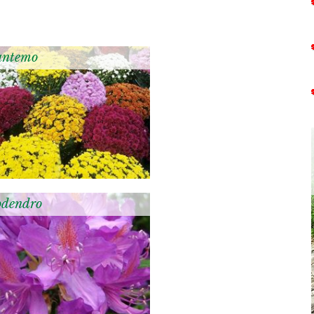
antemo
dendro