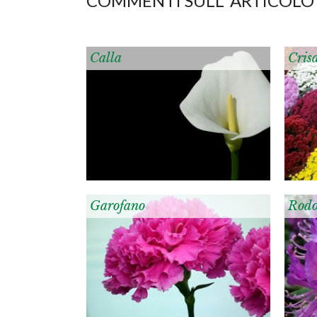
COMMENTI SULL' ARTICOLO
Calla
Cris
Garofano
Rodo