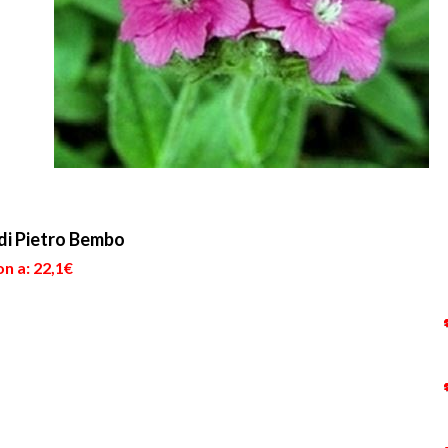
a di Pietro Bembo
n a: 22,1€