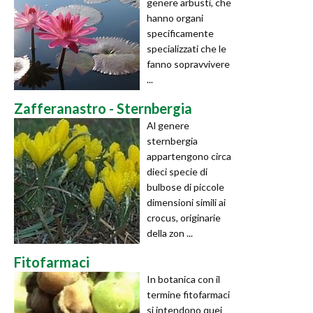
genere arbusti, che
hanno organi
specificamente
specializzati che le
fanno sopravvivere
...
Zafferanastro - Sternbergia
Al genere
sternbergia
appartengono circa
dieci specie di
bulbose di piccole
dimensioni simili ai
crocus, originarie
della zon ...
Fitofarmaci
In botanica con il
termine fitofarmaci
si intendono quei