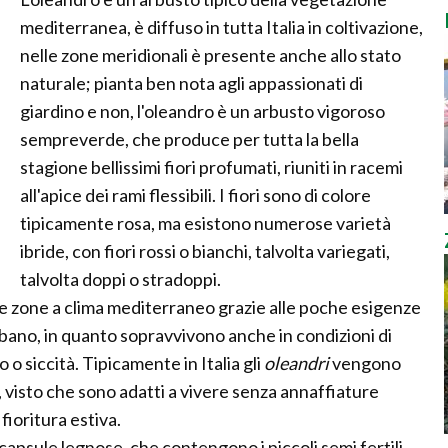
mediterranea, è diffuso in tutta Italia in coltivazione,
nelle zone meridionali è presente anche allo stato
naturale; pianta ben nota agli appassionati di
giardino e non, l'oleandro è un arbusto vigoroso
sempreverde, che produce per tutta la bella
stagione bellissimi fiori profumati, riuniti in racemi
all'apice dei rami flessibili. I fiori sono di colore
tipicamente rosa, ma esistono numerose varietà
ibride, con fiori rossi o bianchi, talvolta variegati,
talvolta doppi o stradoppi.
e zone a clima mediterraneo grazie alle poche esigenze
urbano, in quanto sopravvivono anche in condizioni di
o siccità. Tipicamente in Italia gli
oleandri
vengono
 visto che sono adatti a vivere senza annaffiature
ioritura estiva.
 capsule legnose, che contengono i piccoli semi fertili,