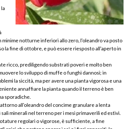
 la
à
minime notturne inferiori allo zero, l'oleandro va posto
o la fine di ottobre, e può essere riesposto all'aperto in
e ricco, prediligendo substrati poveri e molto ben
muovere lo sviluppo di muffe o funghi dannosi; in
blemi la siccità, ma per avere una pianta vigorosa e una
nveniente annaffiare la pianta quando il terreno è ben
ma sporadiche.
 attorno all'oleandro del concime granulare a lenta
sali minerali nel terreno per i mesi primaverili ed estivi.
tature regolari o vigorose, è sufficiente, a fine