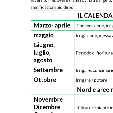
inverno, rimuovere i rami rovinati dal gelo, g
ramificazioni più deboli.
IL CALENDA
Marzo- aprile
Concimazione, irri
maggio
Irrigazione, messa 
Giugno,
luglio,
Periodo di fioritur
agosto
Settembre
Irrigare, concimare
Ottobre
Irrigare / potare
Nord e aree
Novembre
Dicembre
Ritirare le piante i