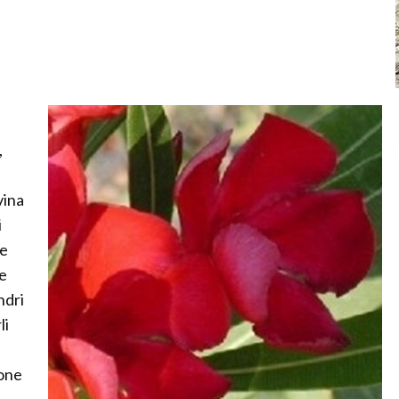
,
vina
i
ce
le
ndri
li
zone