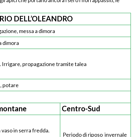
li apici che portano ancora i sei o i fiori appassiti, le
RIO DELL’OLEANDRO
gazione, messa a dimora
a dimora
a. Irrigare, propagazione tramite talea
, potare
 montane
Centro-Sud
n vaso in serra fredda.
Periodo di riposo invernale