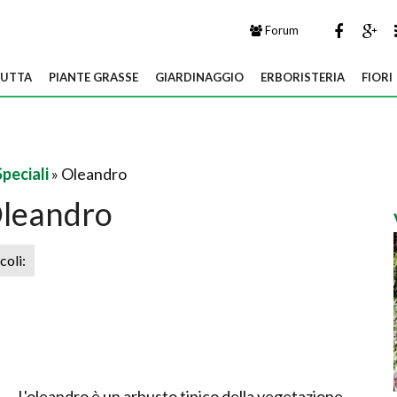
Forum
UTTA
PIANTE GRASSE
GIARDINAGGIO
ERBORISTERIA
FIORI
Speciali
» Oleandro
leandro
icoli:
L'oleandro è un arbusto tipico della vegetazione