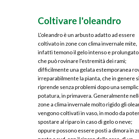
Coltivare l'oleandro
L'oleandro è un arbusto adatto ad essere
coltivato in zone con clima invernale mite,
infatti temono il gelo intenso e prolungato
che può rovinare l'estremità dei rami;
difficilmente una gelata estemporanea ro
irreparabilmente la pianta, che in genere s
riprende senza problemi dopo una sempli
potatura, in primavera. Generalmente nel
zone a clima invernale molto rigido gli olea
vengono coltivati in vaso, in modo da poter
spostare al riparo in caso di gelo o neve;
oppure possono essere posti a dimora in 