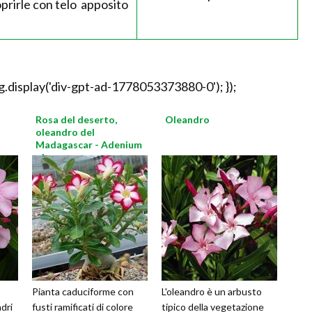
oprirle con telo apposito
.display('div-gpt-ad-1778053373880-0'); });
Rosa del deserto,
Oleandro
oleandro del
Madagascar - Adenium
obesum
Pianta caduciforme con
L'oleandro è un arbusto
dri
fusti ramificati di colore
tipico della vegetazione