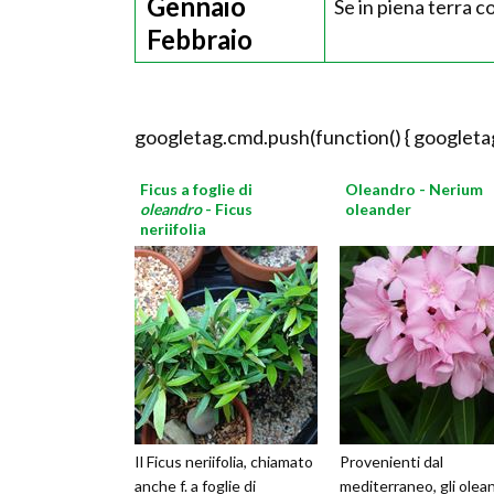
Gennaio
Se in piena terra c
Febbraio
googletag.cmd.push(function() { googletag
Ficus a foglie di
Oleandro - Nerium
oleandro
- Ficus
oleander
neriifolia
Il Ficus neriifolia, chiamato
Provenienti dal
anche f. a foglie di
mediterraneo, gli olean