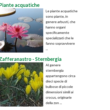
Piante acquatiche
Le piante acquatiche
sono piante, in
genere arbusti, che
hanno organi
specificamente
specializzati che le
fanno sopravvivere
...
Zafferanastro - Sternbergia
Al genere
sternbergia
appartengono circa
dieci specie di
bulbose di piccole
dimensioni simili ai
crocus, originarie
della zon ...