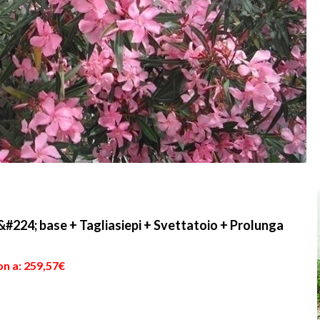
224; base + Tagliasiepi + Svettatoio + Prolunga
on a: 259,57€