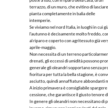
poste a sud, con il riparo della casa, di un
terrazzo, di un muro, che evitino di lasciare
pianta completamente in balia delle
intemperie.
Se viviamo nel nord Italia, in luoghi in cui gi
l'autunno è decisamente molto freddo, con 
al riparo e coperto con agritessuto già vers
aprile-maggio.
Non necessita di un terreno particolarment
drenati, gli eccessi di umidità possono pro
generale gli oleandri sopportano senza pro
fioritura per tutta la bella stagione, è co
asciutto, quindi annaffiature abbondanti 
A inizio primavera è consigliabile spargere
cessione, che garantisce il giusto tenore di 
In genere gli oleandri non necessitano di po