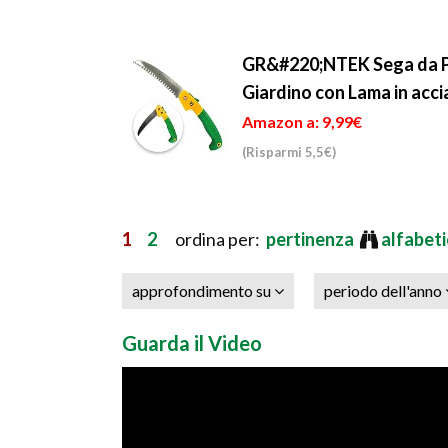
GR&#220;NTEK Sega da P
Giardino con Lama in acc
Amazon a: 9,99€
(Risparmi 5,5€)
1
2
ordina per:
pertinenza
alfabet
approfondimento su
periodo dell'anno
Guarda il Video