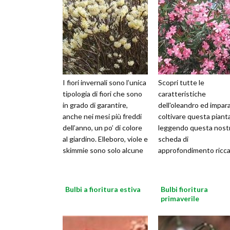
I fiori invernali sono l’unica
Scopri tutte le
tipologia di fiori che sono
caratteristiche
in grado di garantire,
dell'oleandro ed impara
anche nei mesi più freddi
coltivare questa piant
dell’anno, un po’ di colore
leggendo questa nost
al giardino. Elleboro, viole e
scheda di
skimmie sono solo alcune
approfondimento ricca
delle pi
consigli
Bulbi a fioritura estiva
Bulbi fioritura
primaverile