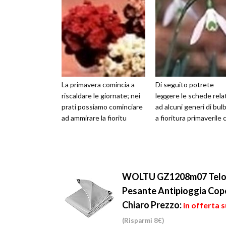
La primavera comincia a
Di seguito potrete
riscaldare le giornate; nei
leggere le schede rela
prati possiamo cominciare
ad alcuni generi di bul
ad ammirare la fioritu
a fioritura primaverile 
WOLTU GZ1208m07 Telone 
Pesante Antipioggia Cop
Chiaro
Prezzo:
in offerta 
(Risparmi 8€)