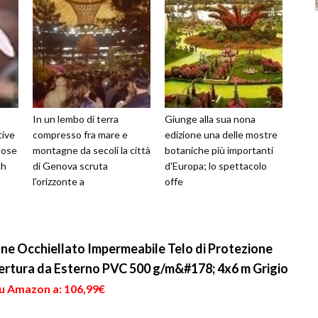
In un lembo di terra
Giunge alla sua nona
tive
compresso fra mare e
edizione una delle mostre
bose
montagne da secoli la città
botaniche più importanti
ch
di Genova scruta
d'Europa; lo spettacolo
l'orizzonte a
offe
Occhiellato Impermeabile Telo di Protezione
ertura da Esterno PVC 500 g/m&#178; 4x6 m Grigio
su Amazon a: 106,99€