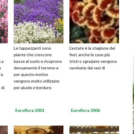
Le tappezzanti sono
L'estate è la stagione dei
piante che crescono
fiori, anche le case più
 a
basse al suolo e ricoprono
tristi o sgraziate vengono
a
densamente il terreno e
ravvivate dai vasi di
ra
per questo motivo
vengono molto utilizzate
 di
per aiuole e bordure.
Euroflora 2001
Euroflora 2006