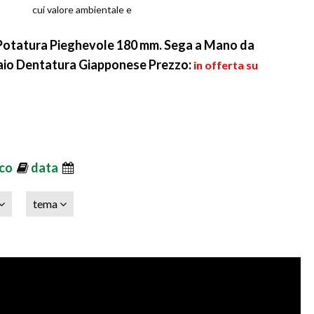
cui valore ambientale e
naturalistico è ri
otatura Pieghevole 180 mm. Sega a Mano da
iaio Dentatura Giapponese
Prezzo:
in offerta su
ico
data
tema