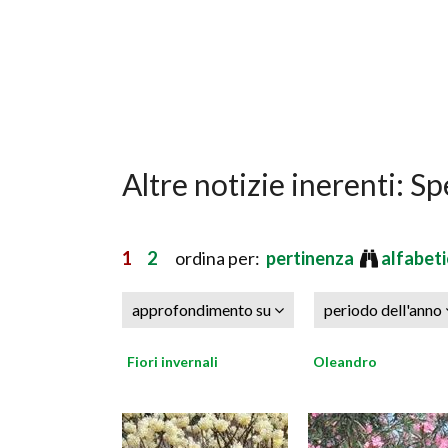
Altre notizie inerenti: Sp
1
2
ordina per:
pertinenza
alfabet
approfondimento su
periodo dell'anno
Fiori invernali
Oleandro