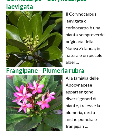
laevigata
Il Corynocarpus
laevigata o
corinocarpo è una
pianta sempreverde
originaria della
Nuova Zelanda; in
natura è un piccolo
alber ...
Frangipane - Plumeria rubra
Alla famiglia delle
Apocynaceae
appartengono
diversi generi di
piante, tra esse la
plumeria, detta
anche pomelia o
frangipan ...