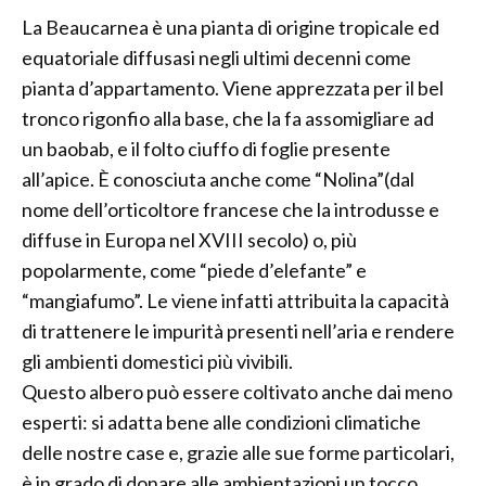
La Beaucarnea è una pianta di origine tropicale ed
equatoriale diffusasi negli ultimi decenni come
pianta d’appartamento. Viene apprezzata per il bel
tronco rigonfio alla base, che la fa assomigliare ad
un baobab, e il folto ciuffo di foglie presente
all’apice. È conosciuta anche come “Nolina”(dal
nome dell’orticoltore francese che la introdusse e
diffuse in Europa nel XVIII secolo) o, più
popolarmente, come “piede d’elefante” e
“mangiafumo”. Le viene infatti attribuita la capacità
di trattenere le impurità presenti nell’aria e rendere
gli ambienti domestici più vivibili.
Questo albero può essere coltivato anche dai meno
esperti: si adatta bene alle condizioni climatiche
delle nostre case e, grazie alle sue forme particolari,
è in grado di donare alle ambientazioni un tocco