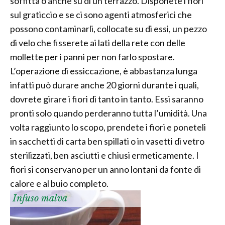
soffitta o anche su di un terrazzo. Disponete i fiori
sul graticcio e se ci sono agenti atmosferici che
possono contaminarli, collocate su di essi, un pezzo
di velo che fisserete ai lati della rete con delle
mollette per i panni per non farlo spostare.
L’operazione di essiccazione, è abbastanza lunga
infatti può durare anche 20 giorni durante i quali,
dovrete girare i fiori di tanto in tanto. Essi saranno
pronti solo quando perderanno tutta l’umidità. Una
volta raggiunto lo scopo, prendete i fiori e poneteli
in sacchetti di carta ben spillati o in vasetti di vetro
sterilizzati, ben asciutti e chiusi ermeticamente. I
fiori si conservano per un anno lontani da fonte di
calore e al buio completo.
Infuso malva