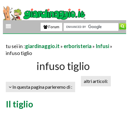
Forum
tu sei in :
giardinaggio.it
»
erboristeria
»
Infusi
»
infuso tiglio
infuso tiglio
altri articoli:
In questa pagina parleremo di :
Il tiglio