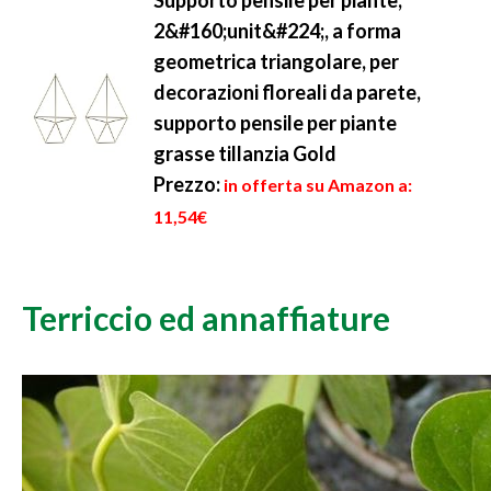
Supporto pensile per piante,
2&#160;unit&#224;, a forma
geometrica triangolare, per
decorazioni floreali da parete,
supporto pensile per piante
grasse tillanzia Gold
Prezzo:
in offerta su Amazon a:
11,54€
Terriccio ed annaffiature