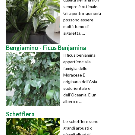
sempre è ottimale.
Gli agenti inquinanti
possono essere
molti: fumo di
sigaretta, ...
Bengiamino - Ficus Benjamina
Il ficus benjamina
appartiene alla
famiglia delle
Moraceae È
originario dell’Asia
sudorientale e
dell’Oceania. È un
albero c ...
Schefflera
Le schefflere sono
grandi arbusti o
piccoli alberi di