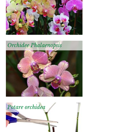
Orchidee Phalaenopsis
Potare orchidea