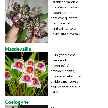
L'orchidea Vanda è
una pianta che ha
bisogno di una
notevole quantità
d'acqua e del
mantenimento di
un'umidità elevata. E'
co ...
Masdevallia
E' un genere che
comprende
numerosissime
orchidee epifite,
originarie delle zone
umide e montuose
dell'America del sud,
dal M ...
Coelogyne
Al genere coelogyne