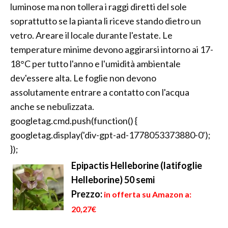
luminose ma non tollera i raggi diretti del sole
soprattutto se la pianta li riceve stando dietro un
vetro. Areare il locale durante l'estate. Le
temperature minime devono aggirarsi intorno ai 17-
18°C per tutto l'anno e l'umidità ambientale
dev'essere alta. Le foglie non devono
assolutamente entrare a contatto con l'acqua
anche se nebulizzata.
googletag.cmd.push(function() {
googletag.display('div-gpt-ad-1778053373880-0');
});
Epipactis Helleborine (latifoglie
Helleborine) 50 semi
Prezzo:
in offerta su Amazon a:
20,27€