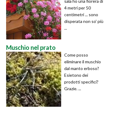
sala ho una fiorera di
4 metri per 50
centimetri ... sono
disperata non so' più
...
Muschio nel prato
Come posso
eliminare il muschio
dal manto erboso?
Esietono dei
prodotti specifici?
Grazie. ...