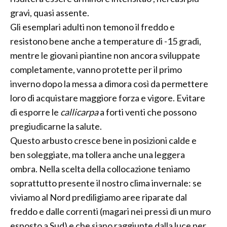
gravi, quasi assente.
Gli esemplari adulti non temono il freddo e
resistono bene anche a temperature di -15 gradi,
mentre le giovani piantine non ancora sviluppate
completamente, vanno protette per il primo
inverno dopo la messa a dimora così da permettere
loro di acquistare maggiore forza e vigore. Evitare
di esporre le
callicarpa
a forti venti che possono
pregiudicarne la salute.
Questo arbusto cresce bene in posizioni calde e
ben soleggiate, ma tollera anche una leggera
ombra. Nella scelta della collocazione teniamo
soprattutto presente il nostro clima invernale: se
viviamo al Nord prediligiamo aree riparate dal
freddo e dalle correnti (magari nei pressi di un muro
esposto a Sud) e che siano raggiunte dalla luce per