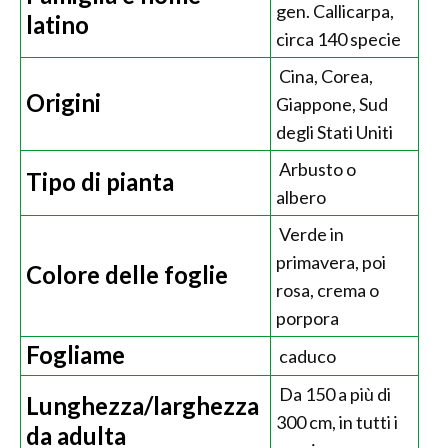
gen. Callicarpa,
latino
circa 140 specie
Cina, Corea,
Origini
Giappone, Sud
degli Stati Uniti
Arbusto o
Tipo di pianta
albero
Verde in
primavera, poi
Colore delle foglie
rosa, crema o
porpora
Fogliame
caduco
Da 150 a più di
Lunghezza/larghezza
300 cm, in tutti i
da adulta