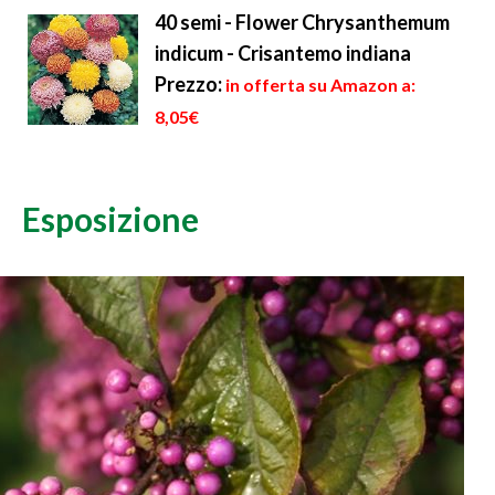
40 semi - Flower Chrysanthemum
indicum - Crisantemo indiana
Prezzo:
in offerta su Amazon a:
8,05€
Esposizione