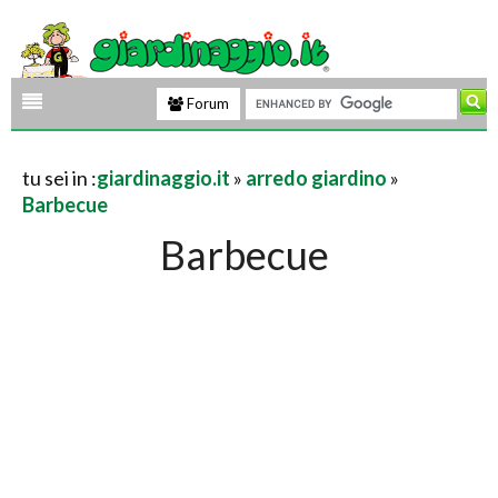
Forum
tu sei in :
giardinaggio.it
»
arredo giardino
»
Barbecue
Barbecue