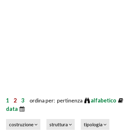
1
2
3
ordina per: pertinenza
alfabetico
data
costruzione
struttura
tipologia