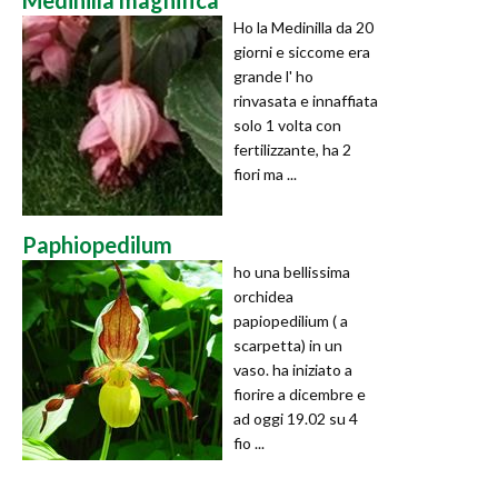
Ho la Medinilla da 20
giorni e siccome era
grande l' ho
rinvasata e innaffiata
solo 1 volta con
fertilizzante, ha 2
fiori ma ...
Paphiopedilum
ho una bellissima
orchidea
papiopedilium ( a
scarpetta) in un
vaso. ha iniziato a
fiorire a dicembre e
ad oggi 19.02 su 4
fio ...